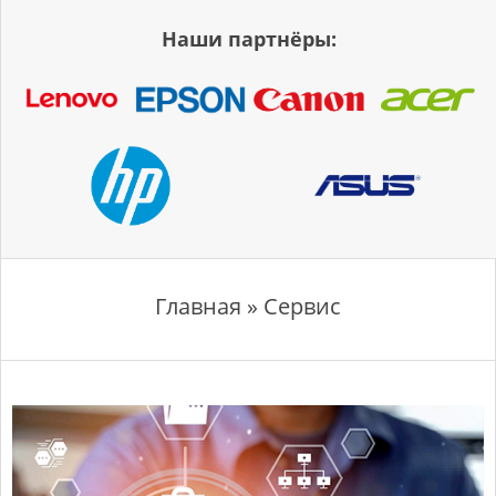
Наши партнёры:
Главная » Сервис
С
е