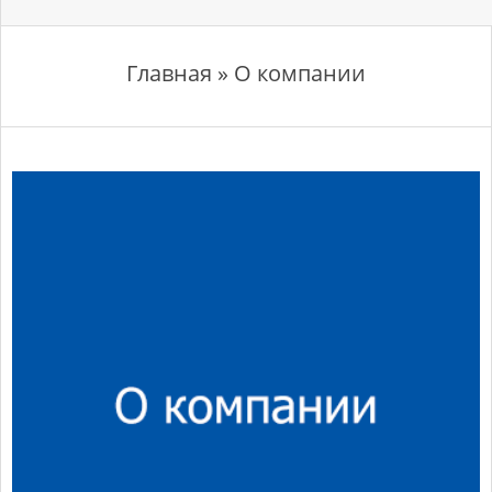
Главная » О компании
О
к
о
м
п
а
н
О компании Nuron
и