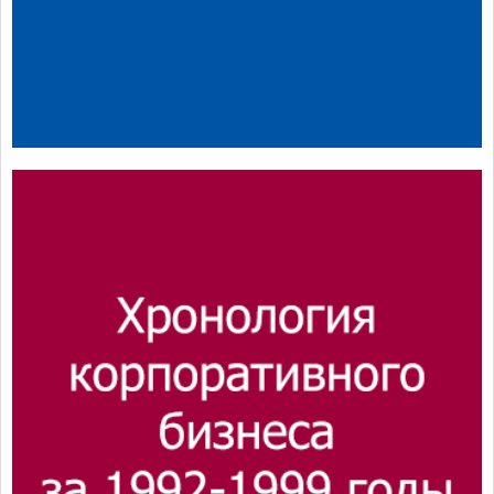
и
Хронология корпоративного
бизнеса за 1992-1999 годы