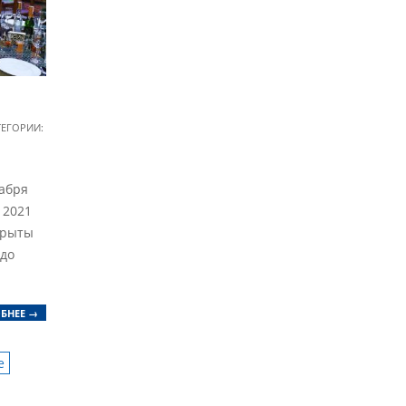
ТЕГОРИИ:
кабря
 2021
крыты
 до
БНЕЕ →
е