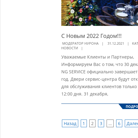
С Новым 2022 Годом!!!
2021-
МОДЕРАТОР НУРОНА
31.12.2021
КА
НОВОСТИ
12-
Уважаемые Клиенты и Партнеры,
31
Информируем Вас о том, что 30 де
NG SERVICE официально завершает
год. Двери сервис-центра будут от
для обслуживания клиентов только
12:00 дня. 31 декабря,
ПОДРО
Назад
1
2
3
…
6
Дале
Навигация