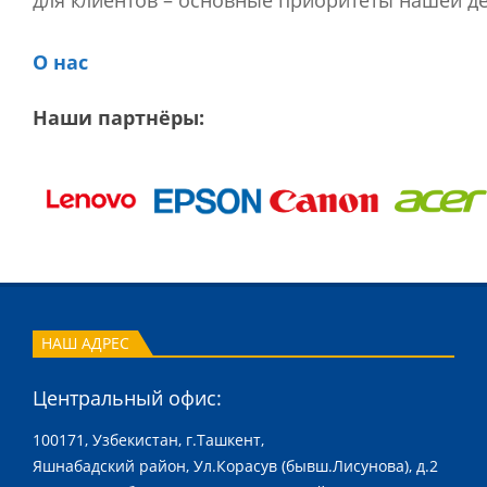
для клиентов – основные приоритеты нашей де
О нас
Наши партнёры:
НАШ АДРЕС
Центральный офис:
100171, Узбекистан, г.Ташкент,
Яшнабадский район, Ул.Корасув (бывш.Лисунова), д.2