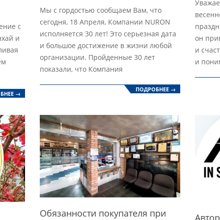
Уважае
21
Мы с гордостью сообщаем Вам, что
18
весенн
сегодня, 18 Апреля, Компании NURON
ение с
праздн
исполняется 30 лет! Это серьезная дата
нхай и
он при
и большое достижение в жизни любой
ливая
и счас
организации. Пройденные 30 лет
ем
и пони
показали, что Компания
ПОДРОБНЕЕ →
БНЕЕ →
Обязанности покупателя при
Авто