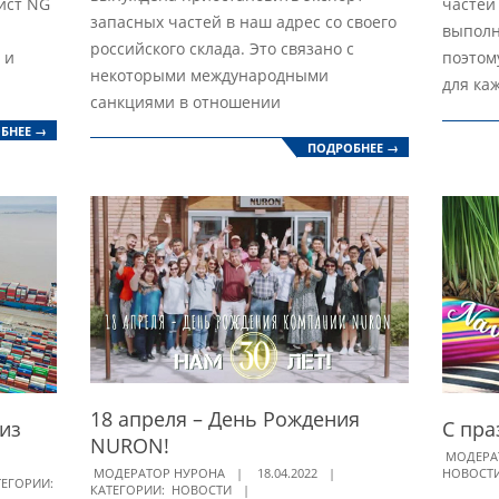
ист NG
частей
запасных частей в наш адрес со своего
выполн
российского склада. Это связано с
 и
поэтом
некоторыми международными
для ка
санкциями в отношении
БНЕЕ →
ПОДРОБНЕЕ →
18 апреля – День Рождения
из
С пра
NURON!
2022-
МОДЕРА
2022-
НОВОСТ
МОДЕРАТОР НУРОНА
18.04.2022
03-
ТЕГОРИИ:
КАТЕГОРИИ:
НОВОСТИ
04-