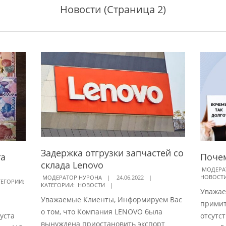
Новости
(Страница 2)
Задержка отгрузки запчастей со
та
Почем
склада Lenovo
2022-
МОДЕРА
2022-
НОВОСТ
МОДЕРАТОР НУРОНА
24.06.2022
05-
ТЕГОРИИ:
КАТЕГОРИИ:
НОВОСТИ
06-
Уважае
20
Уважаемые Клиенты, Информируем Вас
24
примит
о том, что Компания LENOVO была
уста
отсутс
вынуждена приостановить экспорт