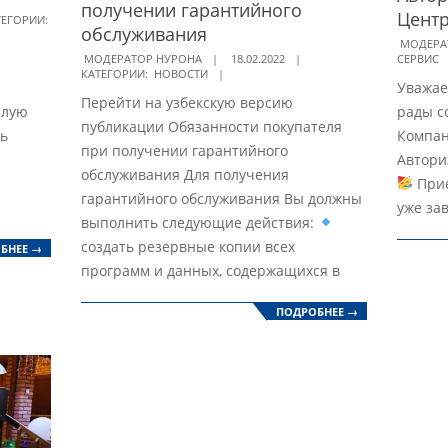
получении гарантийного
Центр
ТЕГОРИИ:
обслуживания
2022-
МОДЕРА
2022-
СЕРВИС
МОДЕРАТОР НУРОНА
18.02.2022
02-
КАТЕГОРИИ:
НОВОСТИ
02-
Уважае
06
Перейти на узбекскую версию
18
плую
рады с
публикации Обязанности покупателя
ь
Компан
при получении гарантийного
Автори
обслуживания Для получения
Прие
гарантийного обслуживания Вы должны
уже за
выполнить следующие действия:
создать резервные копии всех
БНЕЕ →
программ и данных, содержащихся в
ПОДРОБНЕЕ →