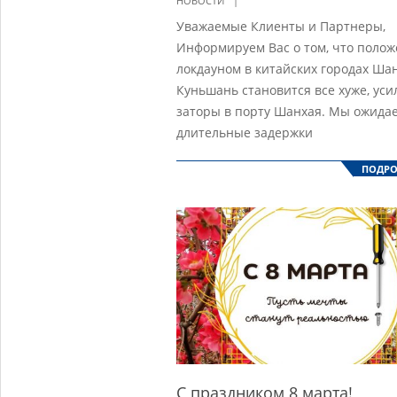
НОВОСТИ
05-
Уважаемые Клиенты и Партнеры,
07
Информируем Вас о том, что полож
локдауном в китайских городах Ша
Куньшань становится все хуже, уси
заторы в порту Шанхая. Мы ожида
длительные задержки
ПОДРО
С праздником 8 марта!