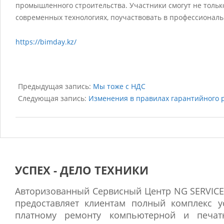
К
промышленного строительства. Участники смогут не толь
современных технологиях, поучаствовать в профессиональ
о
н
https://bimday.kz/
ф
е
2019-
р
05-
Предыдущая запись:
Мы тоже с НДС
27
Следующая запись:
Изменения в правилах гарантийного 
е
н
ц
и
я
УСПЕХ - ДЕЛО ТЕХНИКИ
A
Авторизованный Сервисный Центр NG SERVICE
L
предоставляет клиентам полный комплекс у
C
платному ремонту компьютерной и печат