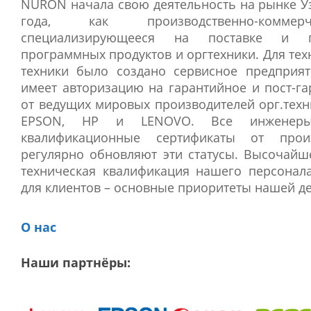
NURON начала свою деятельность на рынке Уз
O
года, как производственно-коммерч
R
специализирующееся на поставке и п
B
программных продуктов и оргтехники. Для те
техники было создано сервисное предприят
I
имеет авторизацию на гарантийное и пост-г
M
от ведущих мировых производителей орг.техн
D
EPSON, HP и LENOVO. Все инженеры
квалификационные сертификаты от прои
A
регулярно обновляют эти статусы. Высочайше
Y
техническая квалификация нашего персонал
2
для клиентов – основные приоритеты нашей де
0
О нас
1
9
Наши партнёры: