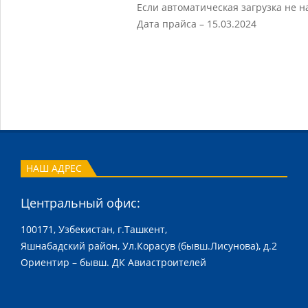
Если автоматическая загрузка не 
т
Дата прайса – 15.03.2024
а
р
ы
й
2024-
п
09-
р
05
а
НАШ АДРЕС
й
Центральный офис:
с
100171, Узбекистан, г.Ташкент,
-
Яшнабадский район, Ул.Корасув (бывш.Лисунова), д.2
л
Ориентир – бывш. ДК Авиастроителей
и
с