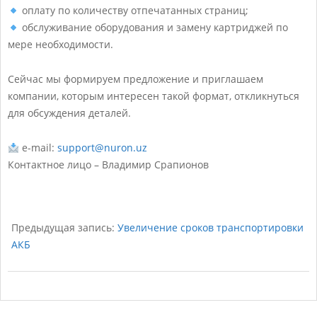
я
оплату по количеству отпечатанных страниц;
обслуживание оборудования и замену картриджей по
п
мере необходимости.
е
ч
Сейчас мы формируем предложение и приглашаем
компании, которым интересен такой формат, откликнуться
а
для обсуждения деталей.
т
ь
e-mail:
support@nuron.uz
Контактное лицо – Владимир Срапионов
б
е
2026-
з
02-
Предыдущая запись:
Увеличение сроков транспортировки
п
04
АКБ
о
к
у