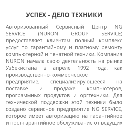
п
к
УСПЕХ - ДЕЛО ТЕХНИКИ
и
Авторизованный Сервисный Центр NG
п
SERVICE (NURON GROUP SERVICE)
р
предоставляет клиентам полный комплекс
услуг по гарантийному и платному ремонту
и
компьютерной и печатной техники. Компания
н
NURON начала свою деятельность на рынке
т
Узбекистана в апреле 1992 года, как
производственно-коммерческое
е
предприятие, специализирующееся на
р
поставке и продаже компьютеров,
а
программных продуктов и оргтехники. Для
технической поддержки этой техники было
создано сервисное предприятие NG SERVICE,
которое имеет авторизацию на гарантийное
и пост-гарантийное обслуживание от ведущих