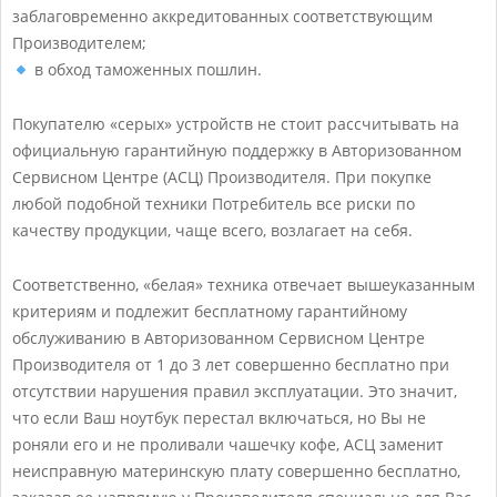
с
заблаговременно аккредитованных соответствующим
Производителем;
е
в обход таможенных пошлин.
р
а
Покупателю «серых» устройств не стоит рассчитывать на
официальную гарантийную поддержку в Авторизованном
я
Сервисном Центре (АСЦ) Производителя. При покупке
т
любой подобной техники Потребитель все риски по
е
качеству продукции, чаще всего, возлагает на себя.
х
Соответственно, «белая» техника отвечает вышеуказанным
н
критериям и подлежит бесплатному гарантийному
и
обслуживанию в Авторизованном Сервисном Центре
Производителя от 1 до 3 лет совершенно бесплатно при
к
отсутствии нарушения правил эксплуатации. Это значит,
а
что если Ваш ноутбук перестал включаться, но Вы не
–
роняли его и не проливали чашечку кофе, АСЦ заменит
неисправную материнскую плату совершенно бесплатно,
в