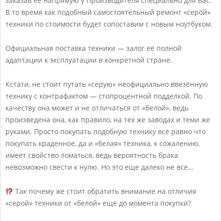
заказав ее напрямую у Производителя специально для Вас.
ч
В то время как подобный самостоятельный ремонт «серой»
е
техники по стоимости будет сопоставим с новым ноутбуком.
м
Официальная поставка техники — залог её полной
р
адаптации к эксплуатации в конкретной стране.
а
з
Кстати, не стоит путать «серую» неофициально ввезённую
технику с контрафактом — стопроцентной подделкой. По
н
качеству она может и не отличаться от «белой», ведь
и
произведена она, как правило, на тех же заводах и теми же
ц
руками. Просто покупать подобную технику всё равно что
покупать краденное, да и «белая» техника, к сожалению,
а
имеет свойство ломаться, ведь вероятность брака
?
невозможно свести к нулю. Но это еще далеко не все…
Так почему же стоит обратить внимание на отличия
«серой» техники от «белой» еще до момента покупки?