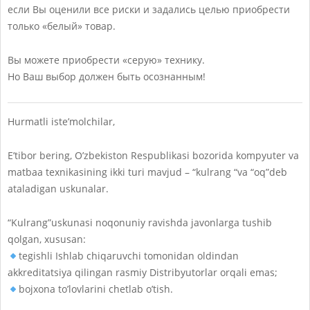
если Вы оценили все риски и задались целью приобрести
только «белый» товар.
Вы можете приобрести «серую» технику.
Но Ваш выбор должен быть осознанным!
Hurmatli iste’molchilar,
E’tibor bering, O’zbekiston Respublikasi bozorida kompyuter va
matbaa texnikasining ikki turi mavjud – “kulrang “va “oq”deb
ataladigan uskunalar.
“Kulrang”uskunasi noqonuniy ravishda javonlarga tushib
qolgan, xususan:
tegishli Ishlab chiqaruvchi tomonidan oldindan
akkreditatsiya qilingan rasmiy Distribyutorlar orqali emas;
bojxona to’lovlarini chetlab o’tish.