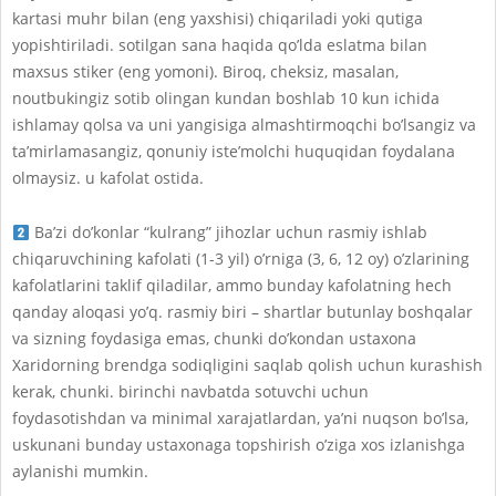
kartasi muhr bilan (eng yaxshisi) chiqariladi yoki qutiga
yopishtiriladi. sotilgan sana haqida qo’lda eslatma bilan
maxsus stiker (eng yomoni). Biroq, cheksiz, masalan,
noutbukingiz sotib olingan kundan boshlab 10 kun ichida
ishlamay qolsa va uni yangisiga almashtirmoqchi bo’lsangiz va
ta’mirlamasangiz, qonuniy iste’molchi huquqidan foydalana
olmaysiz. u kafolat ostida.
Ba’zi do’konlar “kulrang” jihozlar uchun rasmiy ishlab
chiqaruvchining kafolati (1-3 yil) o’rniga (3, 6, 12 oy) o’zlarining
kafolatlarini taklif qiladilar, ammo bunday kafolatning hech
qanday aloqasi yo’q. rasmiy biri – shartlar butunlay boshqalar
va sizning foydasiga emas, chunki do’kondan ustaxona
Xaridorning brendga sodiqligini saqlab qolish uchun kurashish
kerak, chunki. birinchi navbatda sotuvchi uchun
foydasotishdan va minimal xarajatlardan, ya’ni nuqson bo’lsa,
uskunani bunday ustaxonaga topshirish o’ziga xos izlanishga
aylanishi mumkin.