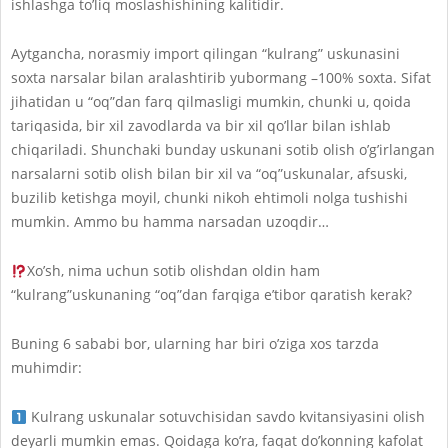
ishlashga to’liq moslashishining kalitidir.
Aytgancha, norasmiy import qilingan “kulrang” uskunasini
soxta narsalar bilan aralashtirib yubormang –100% soxta. Sifat
jihatidan u “oq”dan farq qilmasligi mumkin, chunki u, qoida
tariqasida, bir xil zavodlarda va bir xil qo’llar bilan ishlab
chiqariladi. Shunchaki bunday uskunani sotib olish o’g’irlangan
narsalarni sotib olish bilan bir xil va “oq”uskunalar, afsuski,
buzilib ketishga moyil, chunki nikoh ehtimoli nolga tushishi
mumkin. Ammo bu hamma narsadan uzoqdir…
Xo’sh, nima uchun sotib olishdan oldin ham
“kulrang”uskunaning “oq”dan farqiga e’tibor qaratish kerak?
Buning 6 sababi bor, ularning har biri o’ziga xos tarzda
muhimdir:
Kulrang uskunalar sotuvchisidan savdo kvitansiyasini olish
deyarli mumkin emas. Qoidaga ko’ra, faqat do’konning kafolat