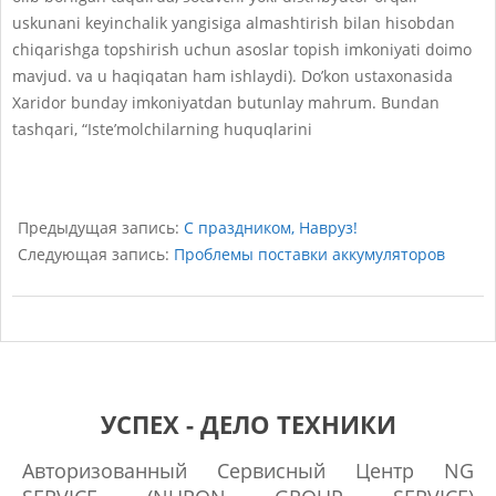
uskunani keyinchalik yangisiga almashtirish bilan hisobdan
chiqarishga topshirish uchun asoslar topish imkoniyati doimo
mavjud. va u haqiqatan ham ishlaydi). Do’kon ustaxonasida
Xaridor bunday imkoniyatdan butunlay mahrum. Bundan
tashqari, “Iste’molchilarning huquqlarini
2023-
07-
Предыдущая запись:
С праздником, Навруз!
26
Следующая запись:
Проблемы поставки аккумуляторов
УСПЕХ - ДЕЛО ТЕХНИКИ
Авторизованный Сервисный Центр NG