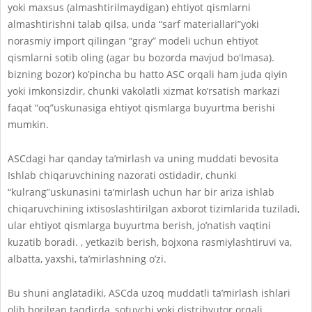
yoki maxsus (almashtirilmaydigan) ehtiyot qismlarni
almashtirishni talab qilsa, unda “sarf materiallari”yoki
norasmiy import qilingan “gray” modeli uchun ehtiyot
qismlarni sotib oling (agar bu bozorda mavjud boʻlmasa).
bizning bozor) ko’pincha bu hatto ASC orqali ham juda qiyin
yoki imkonsizdir, chunki vakolatli xizmat ko’rsatish markazi
faqat “oq”uskunasiga ehtiyot qismlarga buyurtma berishi
mumkin.
АSCdagi har qanday ta’mirlash va uning muddati bevosita
Ishlab chiqaruvchining nazorati ostidadir, chunki
“kulrang”uskunasini ta’mirlash uchun har bir ariza ishlab
chiqaruvchining ixtisoslashtirilgan axborot tizimlarida tuziladi,
ular ehtiyot qismlarga buyurtma berish, jo’natish vaqtini
kuzatib boradi. , yetkazib berish, bojxona rasmiylashtiruvi va,
albatta, yaxshi, ta’mirlashning o’zi.
Bu shuni anglatadiki, ASCda uzoq muddatli ta’mirlash ishlari
olib borilgan taqdirda, sotuvchi yoki distribyutor orqali