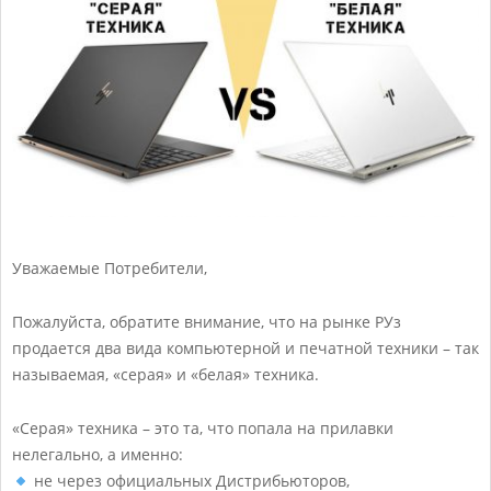
Уважаемые Потребители,
Б
Пожалуйста, обратите внимание, что на рынке РУз
е
продается два вида компьютерной и печатной техники – так
л
называемая, «серая» и «белая» техника.
а
«Серая» техника – это та, что попала на прилавки
я
нелегально, а именно:
и
не через официальных Дистрибьюторов,