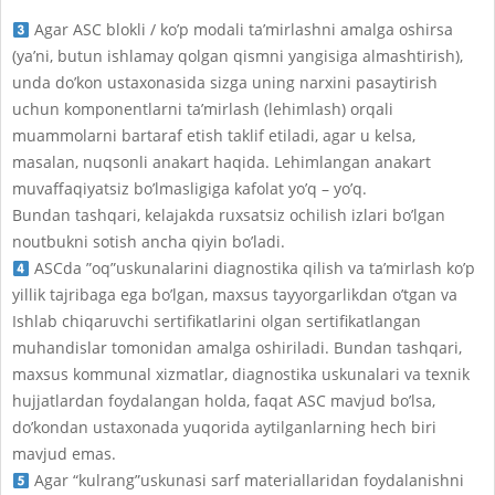
Agar ASC blokli / ko’p modali ta’mirlashni amalga oshirsa
(ya’ni, butun ishlamay qolgan qismni yangisiga almashtirish),
unda do’kon ustaxonasida sizga uning narxini pasaytirish
uchun komponentlarni ta’mirlash (lehimlash) orqali
muammolarni bartaraf etish taklif etiladi, agar u kelsa,
masalan, nuqsonli anakart haqida. Lehimlangan anakart
muvaffaqiyatsiz bo’lmasligiga kafolat yo’q – yo’q.
Bundan tashqari, kelajakda ruxsatsiz ochilish izlari bo’lgan
noutbukni sotish ancha qiyin bo’ladi.
АSCda ”oq”uskunalarini diagnostika qilish va ta’mirlash ko’p
yillik tajribaga ega bo’lgan, maxsus tayyorgarlikdan o’tgan va
Ishlab chiqaruvchi sertifikatlarini olgan sertifikatlangan
muhandislar tomonidan amalga oshiriladi. Bundan tashqari,
maxsus kommunal xizmatlar, diagnostika uskunalari va texnik
hujjatlardan foydalangan holda, faqat ASC mavjud bo’lsa,
do’kondan ustaxonada yuqorida aytilganlarning hech biri
mavjud emas.
Agar “kulrang”uskunasi sarf materiallaridan foydalanishni