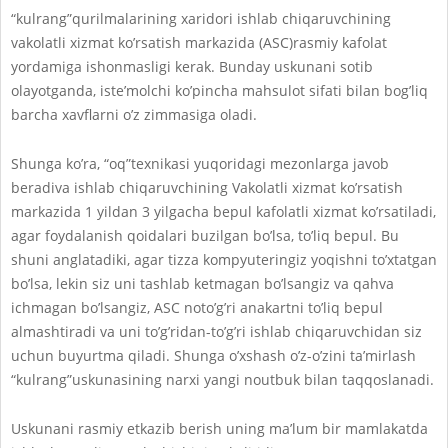
“kulrang”qurilmalarining xaridori ishlab chiqaruvchining
vakolatli xizmat ko’rsatish markazida (ASC)rasmiy kafolat
yordamiga ishonmasligi kerak. Bunday uskunani sotib
olayotganda, iste’molchi ko’pincha mahsulot sifati bilan bog’liq
barcha xavflarni o’z zimmasiga oladi.
Shunga ko’ra, “oq”texnikasi yuqoridagi mezonlarga javob
beradiva ishlab chiqaruvchining Vakolatli xizmat ko’rsatish
markazida 1 yildan 3 yilgacha bepul kafolatli xizmat ko’rsatiladi,
agar foydalanish qoidalari buzilgan bo’lsa, to’liq bepul. Bu
shuni anglatadiki, agar tizza kompyuteringiz yoqishni to’xtatgan
bo’lsa, lekin siz uni tashlab ketmagan bo’lsangiz va qahva
ichmagan bo’lsangiz, ASC noto’g’ri anakartni to’liq bepul
almashtiradi va uni to’g’ridan-to’g’ri ishlab chiqaruvchidan siz
uchun buyurtma qiladi. Shunga o’xshash o’z-o’zini ta’mirlash
“kulrang”uskunasining narxi yangi noutbuk bilan taqqoslanadi.
Uskunani rasmiy etkazib berish uning ma’lum bir mamlakatda